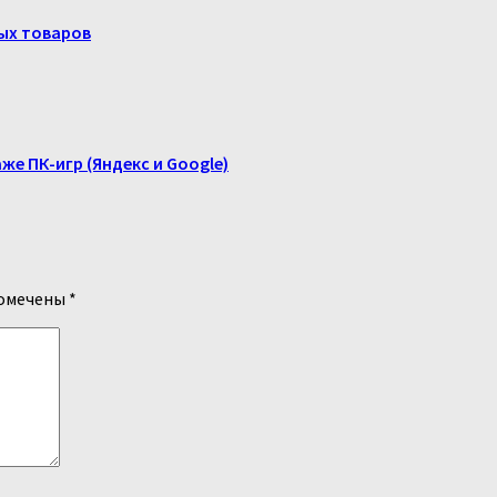
ых товаров
е ПК-игр (Яндекс и Google)
помечены
*