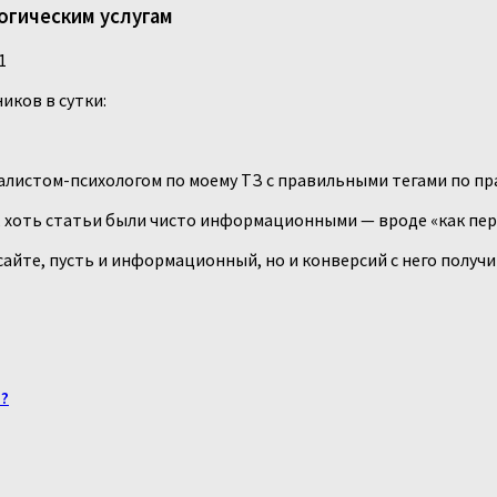
огическим услугам
1
ников в сутки:
иалистом-психологом по моему ТЗ с правильными тегами по п
та, хоть статьи были чисто информационными — вроде «как пе
айте, пусть и информационный, но и конверсий с него получи
и?