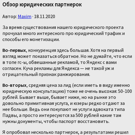
Обзор юридических партнерок
Автор:
Maxim
·
18.11.2020
За время существования нашего юридического проекта
прочухал много интересного про юридический трафик и
способы его монетизации.
Во-первых
, конкуренция здесь большая. Хотя на первый
взгляд может показаться обратное. Но не думайте, что если
в топе гс-ы, обвешанные рекламой, то Яндекс с вами
согласен. Куча рекламы для Яндекса — не такой уж и
отрицательный признак ранжирования.
Во-вторых
, средняя цена за лид (если иметь в виду именно
юридическую консультацию) тоже не очень высокая: 50-100
рублей. Бывает выше, бывает ниже, но на рынке это
довольно примитивная услуга, и юзеры редко отдают за
нее больше. Ведь они покупают не услуги адвоката типа
Падвы, а просто интересуются за 500 рублей какие там
нужны документы, чтобы паспорт восстановить.
Я опробовал несколько партнерок, а результатами решил